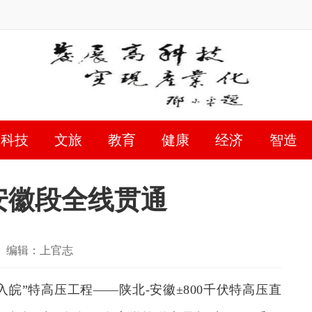
科技
文旅
教育
健康
经济
智造
安徽段全线贯通
编辑：上官志
皖”特高压工程——陕北-安徽±800千伏特高压直