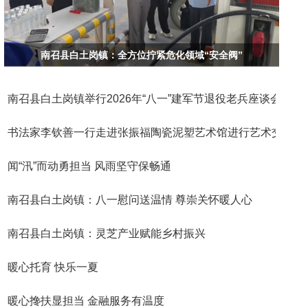
南召县白土岗镇：全方位拧紧危化领域“安全阀”
南召县白土岗镇举行2026年“八一”建军节退役老兵座谈会
书法家李钦善一行走进张振福陶瓷泥塑艺术馆进行艺术交流活
闻“汛”而动勇担当 风雨坚守保畅通
南召县白土岗镇：八一慰问送温情 尊崇关怀暖人心
南召县白土岗镇：灵芝产业赋能乡村振兴
暖心托育 快乐一夏
暖心搀扶显担当 金融服务有温度