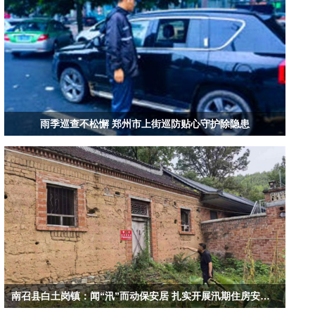
雨季巡查不松懈 郑州市上街巡防贴心守护除隐患
南召县白土岗镇：闻“汛”而动保安居 扎实开展汛期住房安全排查工作