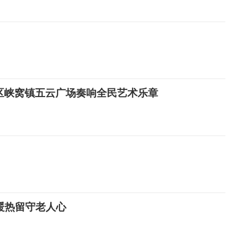
上街区峡窝镇五云广场奏响全民艺术乐章
暖热留守老人心