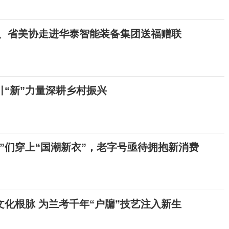
院、省美协走进华泰智能装备集团送福赠联
“新”力量深耕乡村振兴
”们穿上“国潮新衣”，老字号亟待拥抱新消费
化根脉 为兰考千年“户牖”技艺注入新生