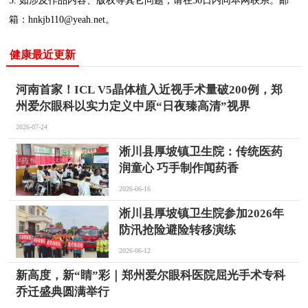
3. 如涉及作品内容、版权等其它问题，请在30日内同本网联系。邮
箱：hnkjb110@yeah.net。
健康最近更新
河南首家！ICL V5晶体植入近视手术量破200例，郑
州爱尔眼科以实力定义中原“日夜臻高清”视界
2026-07-24
淅川县厚坡镇卫生院：传统医药
润童心 巧手制作闻药香
2026-06-16
淅川县厚坡镇卫生院参加2026年
防汛抢险避险转移演练
2026-06-12
新高度，新“睛”彩｜郑州爱尔眼科医院屈光手术专科
乔迁盛典圆满举行