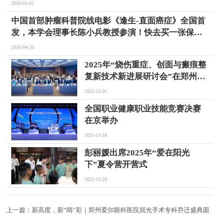
2026-05-02
中国首部肿瘤科普院线电影《逢生-直面癌症》全国首
发，本学会理事长陈小兵教授参演！快去买一张保你
健康的科普电影票
2026-04-20
2025年“烧伤重症、创面与瘢痕整
复新技术新进展研讨会”在郑州成
功举办
2025-12-01
全国职业健康职业技能竞赛决赛
在京举办
2025-11-28
彭丽媛出席2025年“爱在阳光
下”夏令营开营式
2025-11-28
上一篇：
新高度，新“睛”彩｜郑州爱尔眼科医院屈光手术专科乔迁盛典圆