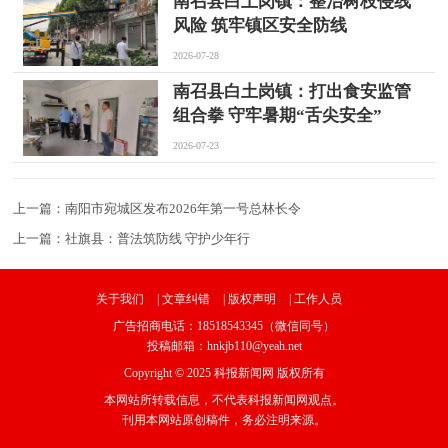
南召县白土岗镇：整治树枝侵线
风险 筑牢镇区安全防线
2026-07-28
南召县白土岗镇：打出食安监管
组合拳 守牢暑期“舌尖安全”
2026-07-23
上一篇：
南阳市宛城区发布2026年第一号总林长令
上一篇：
社旗县：普法筑防线 守护少年行
关于我们
|
文章纠错
|
版权声明
|
工作人员
广告招商电话：18518543345（微信同号）
投稿邮箱：hnkjb110@yeah.net
Copyright © 2025 科报新闻网 版权所有
本网站所转载信息，不代表科报新闻网观点。
刊用本网站原创稿件，务必注明来源。