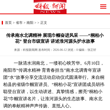
首页
>
省市
>
南阳
> > 正文
传承南水北调精神 展现巾帼奋进风采 ——“桐柏小
花” 登台市级宣讲 讲述淮河源头护水故事
来源：科报新闻网 发布时间：2026-06-12 浏览：
0
编辑：张正轩
一脉清水润南北，一缕初心映芳华。6月10日，
南阳市“传调水精神 育青春担当”南水北调青年宣讲
团“水”故事分享交流活动启动仪式圆满举行。来自桐
柏县的省级巾帼宣讲员、“桐柏小花”宣讲团成员胡祎
聪登台宣讲，以生动讲述、真挚情感，擦亮“桐柏小
花”巾帼宣讲名片，让淮河源头的生态故事、南水北
调的奉献精神声声传扬、直抵人心。