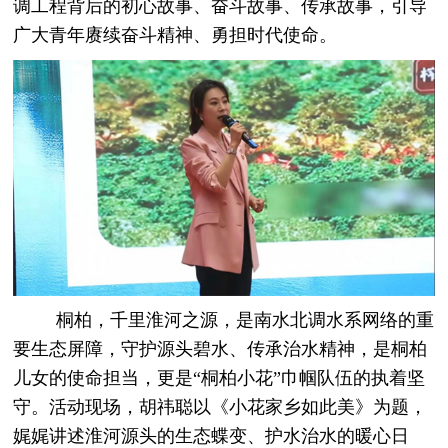
调工程背后的初心故事、奋斗故事、传承故事，引导
广大青年赓续奋斗精神、勇担时代使命。
桐柏，千里淮河之源，是南水北调水系网络的重
要生态屏障，守护源头碧水、传承治水精神，是桐柏
儿女的使命担当，更是“桐柏小花”巾帼队伍的执着坚
守。活动现场，胡祎聪以《小花家乡如此美》为题，
娓娓讲述淮河源头的生态蝶变、护水治水的暖心日