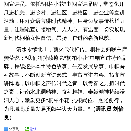
帼宣讲员。依托“桐柏小花”巾帼宣讲品牌，常态化开
展进机关、进乡村、进社区、进校园、进企业等宣讲
活动，用群众语言讲时代精神、用身边故事传榜样力
量，让理论宣讲接地气、入人心、有温度，切实展现
新时代桐柏女性自信、昂扬、奋进的崭新风貌。
清水永续北上，薪火代代相传。桐柏县妇联主席
樊莹说：“我们将持续擦亮“桐柏小花”巾帼宣讲特色品
牌，持续挖掘本土特色故事、生态发展故事、巾帼奋
斗故事，不断创新宣讲形式、丰富宣讲内容、拓宽宣
讲阵地，以巾帼之声传时代之音，以青春之力担时代
之责，让南水北调精神、奋斗精神、奉献精神持续浸
润人心，激励更多“桐柏小花”扎根岗位、逐光前行，
为县域高质量发展贡献半边天力量。”
（
通讯员
刘怡
良）
分享到：
微信