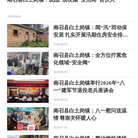
2026-08-06
南召县白土岗镇：闻“汛”而动保
安居 扎实开展汛期住房安全排查
工作
2026-08-05
南召县白土岗镇：全方位拧紧危
化领域“安全阀”
2026-08-04
南召县白土岗镇举行2026年“八
一”建军节退役老兵座谈会
2026-08-03
南召县白土岗镇：八一慰问送温
情 尊崇关怀暖人心
2026-07-31