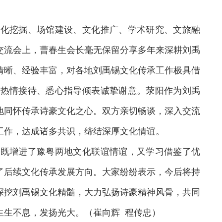
化挖掘、场馆建设、文化推广、学术研究、文旅融
交流会上，曹春生会长毫无保留分享多年来深耕刘禹
清晰、经验丰富，对各地刘禹锡文化传承工作极具借
热情接待、悉心指导倾表诚挚谢意。荥阳作为刘禹
地同怀传承诗豪文化之心。双方亲切畅谈，深入交流
工作，达成诸多共识，缔结深厚文化情谊。
既增进了豫粤两地文化联谊情谊，又学习借鉴了优
了后续文化传承发展方向。大家纷纷表示，今后将持
深挖刘禹锡文化精髓，大力弘扬诗豪精神风骨，共同
生生不息，发扬光大。（崔向辉 程传忠）