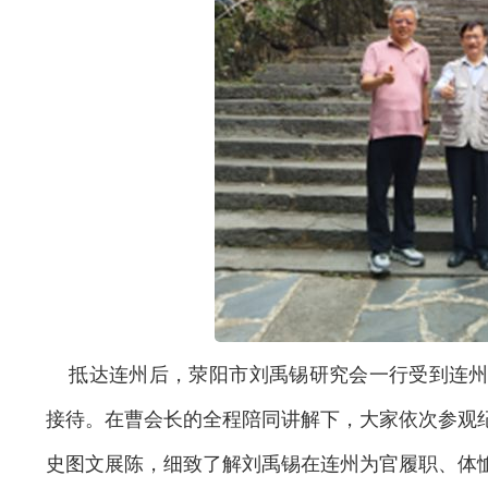
抵达连州后，荥阳市刘禹锡研究会一行受到连州
接待。在曹会长的全程陪同讲解下，大家依次参观
史图文展陈，细致了解刘禹锡在连州为官履职、体