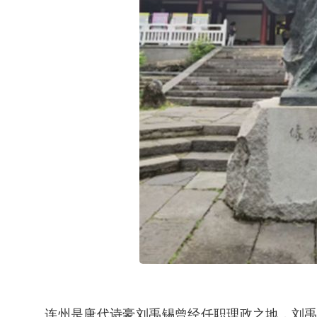
连州是唐代诗豪刘禹锡曾经任职理政之地，刘禹