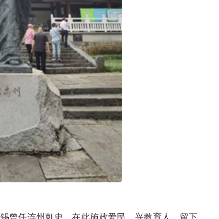
锡曾任连州刺史，在此施政爱民、兴教育人，留下