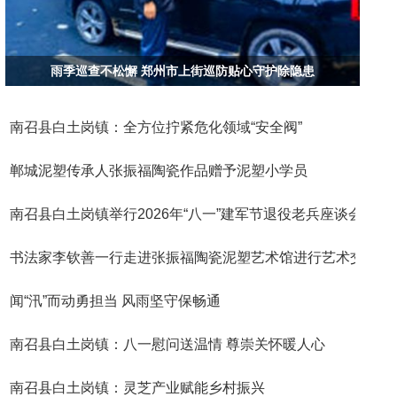
雨季巡查不松懈 郑州市上街巡防贴心守护除隐患
南召县白土岗镇：全方位拧紧危化领域“安全阀”
郸城泥塑传承人张振福陶瓷作品赠予泥塑小学员
南召县白土岗镇举行2026年“八一”建军节退役老兵座谈会
书法家李钦善一行走进张振福陶瓷泥塑艺术馆进行艺术交流活
闻“汛”而动勇担当 风雨坚守保畅通
南召县白土岗镇：八一慰问送温情 尊崇关怀暖人心
南召县白土岗镇：灵芝产业赋能乡村振兴