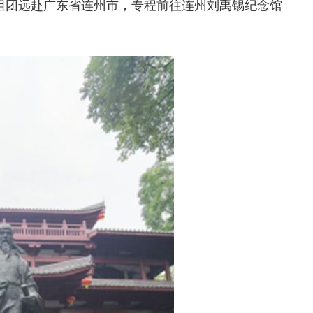
组团远赴广东省连州市，专程前往连州刘禹锡纪念馆