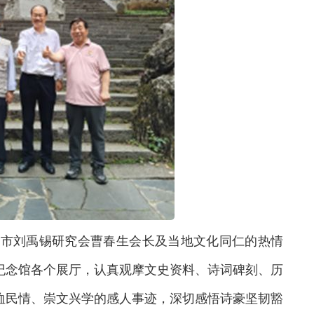
市刘禹锡研究会曹春生会长及当地文化同仁的热情
纪念馆各个展厅，认真观摩文史资料、诗词碑刻、历
恤民情、崇文兴学的感人事迹，深切感悟诗豪坚韧豁