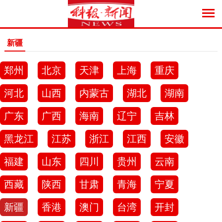
新疆
郑州
北京
天津
上海
重庆
河北
山西
内蒙古
湖北
湖南
广东
广西
海南
辽宁
吉林
黑龙江
江苏
浙江
江西
安徽
福建
山东
四川
贵州
云南
西藏
陕西
甘肃
青海
宁夏
新疆
香港
澳门
台湾
开封