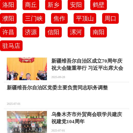
洛阳
商丘
新乡
安阳
鹤壁
濮阳
三门峡
焦作
平顶山
周口
许昌
济源
信阳
漯河
南阳
驻马店
新疆维吾尔自治区成立70周年庆
祝大会隆重举行 习近平出席大会
2025-09-28
新疆维吾尔自治区党委主要负责同志职务调整
2025-07-01
乌鲁木齐市外贸商会联学共建庆
祝建党104周年
2025-07-01