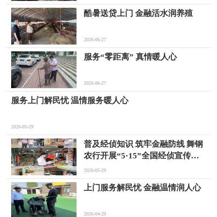
酷暑送贷上门 金融活水润养殖
2026-06-27
服务“零距离” 真情暖人心
2026-06-27
服务上门解民忧 温情服务暖人心
2026-05-29
普及经侦知识 筑牢金融防线 舞钢
农行开展“5·15”全国经侦宣传日
活动
2026-05-29
上门服务解民忧 金融温情润人心
2026-04-29