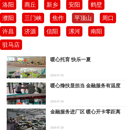
洛阳
商丘
新乡
安阳
鹤壁
濮阳
三门峡
焦作
平顶山
周口
许昌
济源
信阳
漯河
南阳
驻马店
暖心托育 快乐一夏
2026-07-29
暖心搀扶显担当 金融服务有温度
2026-07-28
金融服务进厂区 暖心开卡零距离
2026-07-28