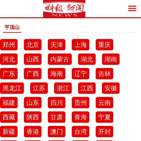
平顶山
郑州
北京
天津
上海
重庆
河北
山西
内蒙古
湖北
湖南
广东
广西
海南
辽宁
吉林
黑龙江
江苏
浙江
江西
安徽
福建
山东
四川
贵州
云南
西藏
陕西
甘肃
青海
宁夏
新疆
香港
澳门
台湾
开封