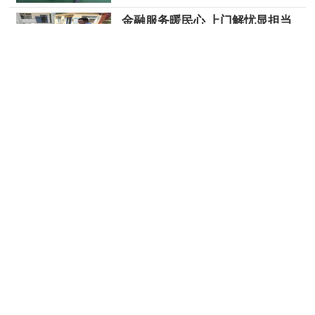
金融服务暖民心 上门解忧显担当
2026-04-29
跨越距离的金融服务——农行舞
钢市支行“上门服务”传递金融温
度 乔一航
2026-04-29
成功堵截对公账户减免诈骗 舞钢农行筑牢企业资金防
线
2026-03-30
舞钢市农行开展2026年“3·15”金
融消费者权益保护教育宣传活动
2026-03-30
关于我们
|
文章纠错
|
版权声明
|
工作人员
广告招商电话：18518543345（微信同号）